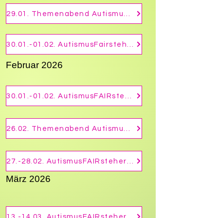
29.01. Themenabend Autismus "Autismus und ADHS" in Andernach
30.01.-01.02. AutismusFairsteher Modul 2 - Aufbaufortbildung Autismus
Februar 2026
30.01.-01.02. AutismusFAIRsteher Modul 2 - Aufbaufortbildung Autismus
26.02. Themenabend Autismus - Stressempfinden im Autismus-Spektrum
27.-28.02. AutismusFAIRsteher Modul 1 - Basisfortbildung Autismus
März 2026
13.-14.03. AutismusFAIRsteher Modul 3 - Methoden intensiv (Autismus)