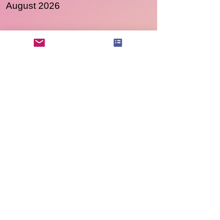
​August 2026
September 2026
04.-05.09. AutismusFAIRsteher Modul 1 - Basismodul Autismus
Oktober 2026
19.-20.09. AutismusFAIRsteher Modul 7 - Lebenspraktische Hilfe im Bereich ASS
09.10. Autismusfortbildung VHS Weißenthurm, 5-tägige Reihe "Teil gehabt oder Pech gehabt"