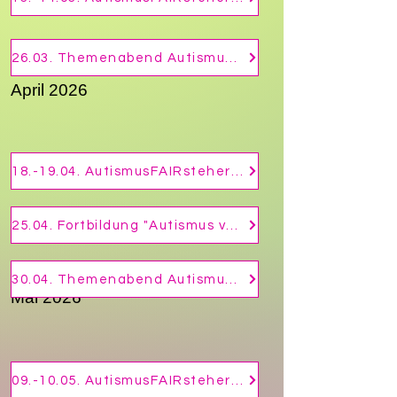
26.03. Themenabend Autismus - Autismus und die Theory of mind
April 2026
18.-19.04. AutismusFAIRsteher Modul 4 - autistische Kinder 0-6 Jahre
25.04. Fortbildung "Autismus verstehen lernen", VHS Andernach
30.04. Themenabend Autismus - "Akzeptanz der eigenen Autismus-Diagnose"-
Mai 2026
09.-10.05. AutismusFAIRsteher Modul 1 - Basisfortbildung Autismus